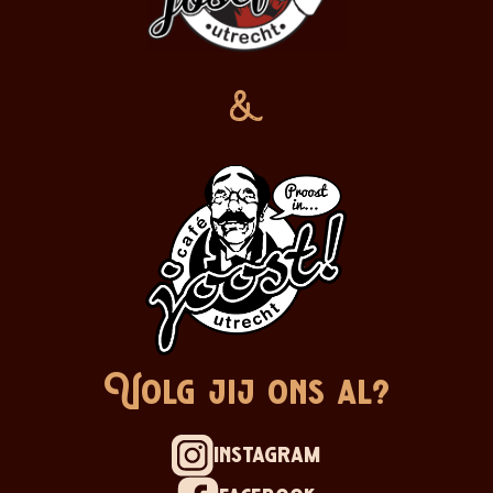
&
Volg jij ons al?
instagram