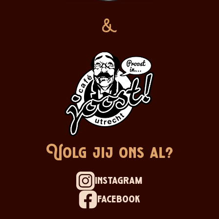
&
Volg jij ons al?
instagram
facebook